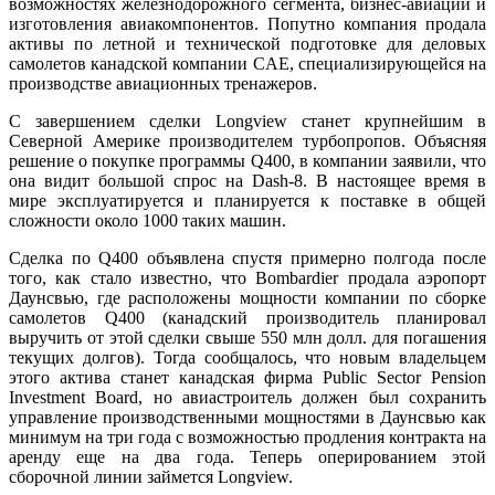
возможностях железнодорожного сегмента, бизнес-авиации и
изготовления авиакомпонентов. Попутно компания продала
активы по летной и технической подготовке для деловых
самолетов канадской компании CAE, специализирующейся на
производстве авиационных тренажеров.
С завершением сделки Longview станет крупнейшим в
Северной Америке производителем турбопропов. Объясняя
решение о покупке программы Q400, в компании заявили, что
она видит большой спрос на Dash-8. В настоящее время в
мире эксплуатируется и планируется к поставке в общей
сложности около 1000 таких машин.
Сделка по Q400 объявлена спустя примерно полгода после
того, как стало известно, что Bombardier продала аэропорт
Даунсвью, где расположены мощности компании по сборке
самолетов Q400 (канадский производитель планировал
выручить от этой сделки свыше 550 млн долл. для погашения
текущих долгов). Тогда сообщалось, что новым владельцем
этого актива станет канадская фирма Public Sector Pension
Investment Board, но авиастроитель должен был сохранить
управление производственными мощностями в Даунсвью как
минимум на три года с возможностью продления контракта на
аренду еще на два года. Теперь оперированием этой
сборочной линии займется Longview.