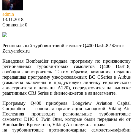
admin
13.11.2018
Comments: 0
Региональный турбовинтовой самолет Q400 Dash-8 / Фото:
Zen.yandex.ru
Канадская Bombardier продала программу по производству
региональных турбовинтовых самолетов Q400 Dash-8,
сообщил авиастроитель. Таким образом, компания, недавно
передавшая программу узкофюзеляжных ВС CSeries
в Airbus
(самолеты включены в продуктовую линейку европейского
авиастроителя и названы А220), сосредоточится на выпуске
реактивных CRJ Series и бизнес-джетов в авиасегменте.
Программу Q400 приобрела Longview Aviation Capital
Corporation — головная организация канадской Viking Air.
Последняя производит региональные турбовинтовые
самолеты DHC-6 Twin Otter, которые были переданы ей от
Bombardier. Кроме того, Viking Air получила права
на турбовинтовые противопожарные самолеты-амфибии