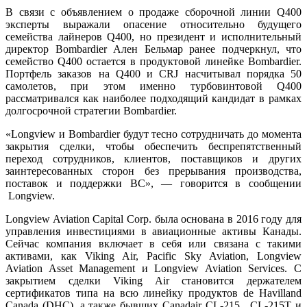
В связи с объявлением о продаже сборочной линии Q400
эксперты выражали опасение относительно будущего
семейства лайнеров Q400, но президент и исполнительный
директор Bombardier Ален Бельмар ранее подчеркнул, что
семейство Q400 остается в продуктовой линейке Bombardier.
Портфель заказов на Q400 и CRJ насчитывал порядка 50
самолетов, при этом именно турбовинтовой Q400
рассматривался как наиболее подходящий кандидат в рамках
долгосрочной стратегии Bombardier.
«Longview и Bombardier будут тесно сотрудничать до момента
закрытия сделки, чтобы обеспечить беспрепятственный
переход сотрудников, клиентов, поставщиков и других
заинтересованных сторон без прерывания производства,
поставок и поддержки ВС», — говорится в сообщении
Longview.
Longview Aviation Capital Corp. была основана в 2016 году для
управления инвестициями в авиационные активы Канады.
Сейчас компания включает в себя или связана с такими
активами, как Viking Air, Pacific Sky Aviation, Longview
Aviation Asset Management и Longview Aviation Services. С
закрытием сделки Viking Air становится держателем
сертификатов типа на всю линейку продуктов de Havilland
Canada (DHC), а также бывших Canadair CL-215 , CL-215T и