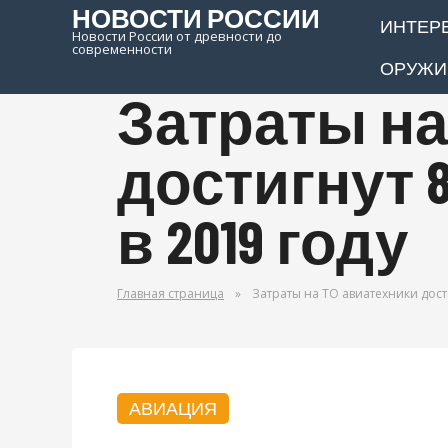
НОВОСТИ РОССИИ
ИНТЕР
Новости России от древности до
современности
ОРУЖИ
Затраты на
достигнут 
в 2019 году
Главная страница
»
Затраты на ТО авиатехники дост
АВИАЦИЯ