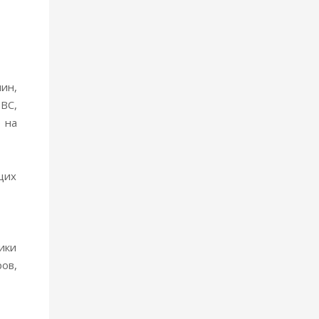
ин,
ВС,
 на
щих
ики
ов,