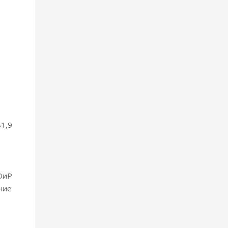
1,9
ОиР
ние