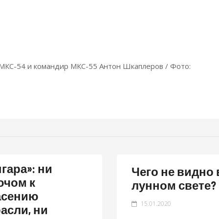
МКС-54 и командир МКС-55 Антон Шкаплеров / Фото:
гара»: ни
Чего не видно 
ючом к
лунном свете?
асению
15.01.2020
асли, ни