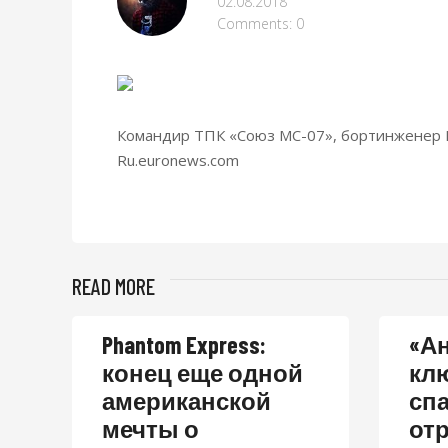
02.08.2018
Comments: 0
Командир ТПК «Союз МС-07», бортинженер 
Ru.euronews.
com
READ MORE
Phantom Express:
«Ан
конец еще одной
кл
американской
сп
мечты о
отр