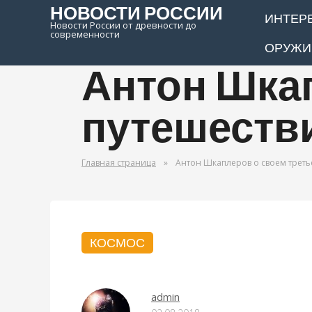
НОВОСТИ РОССИИ
ИНТЕР
Новости России от древности до
современности
ОРУЖИ
Антон Шка
путешестви
Главная страница
»
Антон Шкаплеров о своем треть
КОСМОС
admin