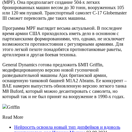
(MPF). Она предполагает создание 504-х легких
бронированных машин весом до 30 тонн, вооруженных 105
или 120 мм пушкой. Транспортный самолет C-17 Globemaster
III сможет перевозить две таких машины.
Программа MPF выглядит весьма актуальной. В последнее
время армии США приходилось иметь дело в основном с
партизанскими формированиями, что, однако, не исключает
возможности противостояния с регулярными армиями. Для
этого легкой пехоте понадобятся противотанковые ракеты,
артиллерия и другая боевая техника.
General Dynamics готова предложить БМП Griffin,
модифицированную версию новой гусеничной
разведывательной машины Ajax британской армии,
оснащенную танковой башней M1A2 Abrams. Ее конкурент –
ВАЕ намерен выпустить обновленную версию легкого танка
M8 Buford, который можно десантировать с самолета, но
который так и не был принят на вооружение в 1990-х годах.
Griffin
Read More
Нейросеть освоила новый тип дипфейков и вдоволь