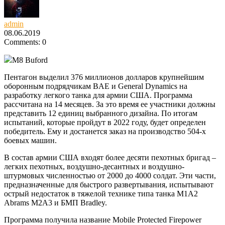
admin
08.06.2019
Comments: 0
M8 Buford
Пентагон выделил 376 миллионов долларов крупнейшим
оборонным подрядчикам BAE и General Dynamics на
разработку легкого танка для армии США. Программа
рассчитана на 14 месяцев. За это время ее участники должны
представить 12 единиц выбранного дизайна.
По итогам
испытаний, которые пройдут в 2022 году, будет определен
победитель. Ему и достанется заказ на производство 504-х
боевых машин.
В состав армии США входят более десяти пехотных бригад –
легких пехотных, воздушно-десантных и воздушно-
штурмовых численностью от 2000 до 4000 солдат. Эти части,
предназначенные для быстрого развертывания, испытывают
острый недостаток в тяжелой технике типа танка M1A2
Abrams M2A3 и БМП Bradley.
Программа получила название Mobile Protected Firepower