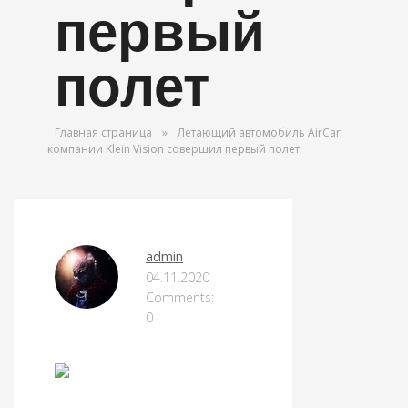
первый
полет
Главная страница
»
Летающий автомобиль AirCar
компании Klein Vision совершил первый полет
ОРУЖИЕ МИРА
admin
04.11.2020
Comments:
0