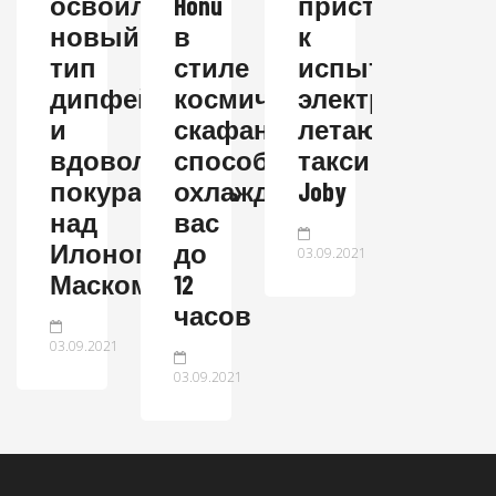
освоила
Honu
приступает
новый
в
к
тип
стиле
испытаниям
дипфейков
космических
электрическог
и
скафандров
летающего
вдоволь
способен
такси
покуражилась
охлаждать
Joby
над
вас
Илоном
до
03.09.2021
Маском
12
часов
03.09.2021
03.09.2021