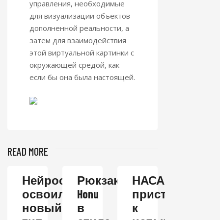
управления, необходимые
для визуализации объектов
дополненной реальности, а
затем для взаимодействия
этой виртуальной картинки с
окружающей средой, как
если бы она была настоящей.
READ MORE
Нейросеть
Рюкзак
НАСА
освоила
Honu
приступает
новый
в
к