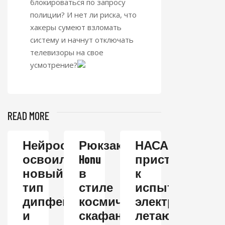
блокироваться по запросу
полиции? И нет ли риска, что
хакеры сумеют взломать
систему и начнут отключать
телевизоры на свое
усмотрение?
READ MORE
Нейросеть
Рюкзак
НАСА
освоила
Honu
приступает
новый
в
к
тип
стиле
испытаниям
дипфейков
космических
электрическог
и
скафандров
летающего