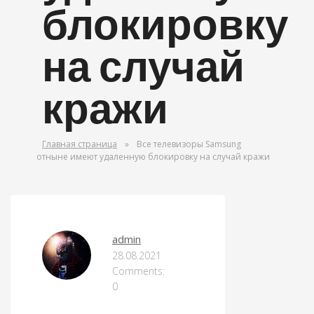
блокировку
на случай
кражи
Главная страница
»
Все телевизоры Samsung
отныне имеют удаленную блокировку на случай кражи
ОРУЖИЕ МИРА
admin
28.08.2021
Comments:
0