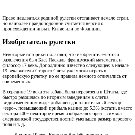
Право называться родиной рулетки отстаивает немало стран,
но наиболее правдоподобной считается версия о
происхождении игры в Китае или во Франции.
Изобретатель рулетки
Некоторые историки полагают, что изобретателем этого
развлечения был Блез Паскаль, французский математик и
философ 17 века. Доподлинно известно следующее: в начале
19 века жители Старого Света уже могли играть в
европейскую рулетку, но ее правила немного отличались от
современных.
В середине 19 века эта забава была перевезена в Штаты, где
быстро разошлась по игорным заведениям в слегка
видоизмененном виде: добавлен дополнительный сектор
«зеро», повышающий прибыль казино до 5,3% (кстати, вместо
сектора «00» некоторое время изображался орел – символ
американской государственности); уменьшен размер игрового
поля и т. д.
К концу 19 века European Roulette полностью