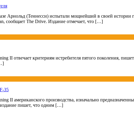
еля
зе Арнольд (Теннесси) испытали мощнейший в своей истории 
, сообщает The Drive. Издание отмечает, что […]
tning II отвечает критериям истребителя пятого поколения, пиш
…]
F-35
tning II американского производства, изначально предназначе
издание пишет, что одним […]