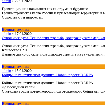
admin
»
22.01.2020
Гравитационная навигация как инструмент будущего
Гравиметрическая карта России и прилегающих территорий в ма
Существуют и широко и..
Военная техника
admin
»
17.01.2020
Ствол из-за угла. Технология стрельбы, которая пугает америк
Ствол из-за угла. Технология стрельбы, которая пугает америк
Кривоствол 2.0
Давным-давно оружие, позволяющее стрелять из-за укрытия и пр
Военная техника
admin
»
15.01.2020
Бойцы на генетическом допинге. Новый проект DARPA
Бойцы на генетическом допинге. Новый проект DARPA
До последней капли
С каждым годом потеря хорошо подготовленного бойца на поле 
Военная техника