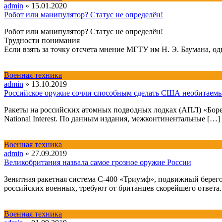
admin
»
15.01.2020
Робот или манипулятор? Статус не определён!
Робот или манипулятор? Статус не определён!
Трудности понимания
Если взять за точку отсчета мнение МГТУ им Н. Э. Баумана, о
Военная техника
admin
»
13.10.2019
Российское оружие сочли способным сделать США необитаем
Ракеты на российских атомных подводных лодках (АПЛ) «Борей
National Interest. По данным издания, межконтинентальные […]
Военная техника
admin
»
27.09.2019
Великобритания назвала самое грозное оружие России
Зенитная ракетная система С-400 «Триумф», подвижный берег
российских военных, требуют от британцев скорейшего ответа. 
Военная техника