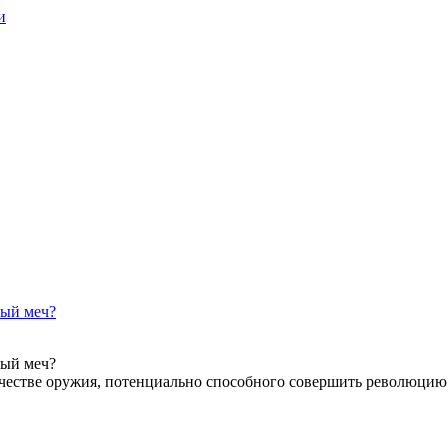
и
ный меч?
ный меч?
ачестве оружия, потенциально способного совершить революцию 