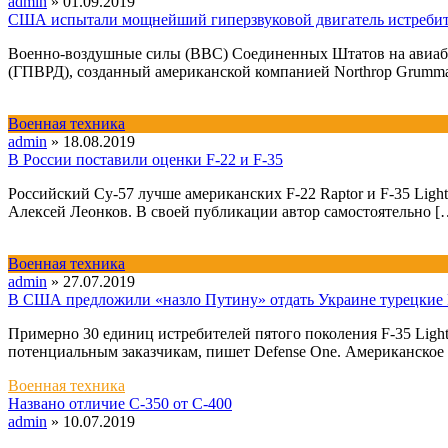
admin
»
01.09.2019
США испытали мощнейший гиперзвуковой двигатель истребит
Военно-воздушные силы (ВВС) Соединенных Штатов на авиаба
(ГПВРД), созданный американской компанией Northrop Grumman
Военная техника
admin
»
18.08.2019
В России поставили оценки F-22 и F-35
Российский Су-57 лучше американских F-22 Raptor и F-35 Ligh
Алексей Леонков. В своей публикации автор самостоятельно [
Военная техника
admin
»
27.07.2019
В США предложили «назло Путину» отдать Украине турецкие 
Примерно 30 единиц истребителей пятого поколения F-35 Ligh
потенциальным заказчикам, пишет Defense One. Американское 
Военная техника
Названо отличие С-350 от С-400
admin
»
10.07.2019