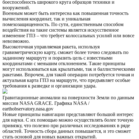
боеспособность широкого круга образцов техники и
вооружений.
Военным может быть интересна как повышенная точность
вычисления координат, так и уникальная
помехозащищенность. По сути, единственным способом
воздействия на такие системы является искусственное
изменение ГПЗ – что требует колоссальных усилий или вовсе
невозможно.
Высокоточная управляемая ракета, используя
гравиметрическую карту, сможет более точно следовать по
заданному маршруту и поразить цель с известными
координатами с меньшим отклонением. Такие принципы
могут использоваться как крылатыми, так и баллистическими
ракетами. Впрочем, для такой операции потребуется точная и
актуальная карта ГПЗ на маршруте, что предъявляет особые
требования к разведке и организации удара.
Гравитационные аномалии на поверхности Земли по данным
миссии NASA GRACE. Графика NASA /
earthobservatory.nasa.gov
Новые принципы навигации представляют большой интерес
для науки. С их помощью можно осуществлять более точную
привязку, что полезно при различных исследованиях в ряде
областей. Точность сбора данных повышается, и это сможет
стать основой для новых важных открытий.