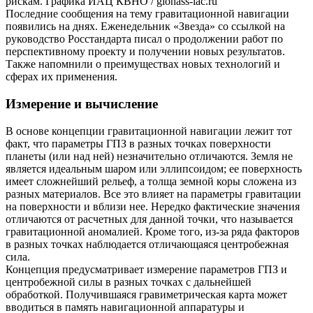
рискам. Графика ИАЦ КВНО / glonass-iac.ru
Последние сообщения на тему гравитационной навигации
появились на днях. Еженедельник «Звезда» со ссылкой на
руководство Росстандарта писал о продолжении работ по
перспективному проекту и получении новых результатов.
Также напомнили о преимуществах новых технологий и
сферах их применения.
Измерение и вычисление
В основе концепции гравитационной навигации лежит тот
факт, что параметры ГПЗ в разных точках поверхности
планеты (или над ней) незначительно отличаются. Земля не
является идеальным шаром или эллипсоидом; ее поверхность
имеет сложнейший рельеф, а толща земной коры сложена из
разных материалов. Все это влияет на параметры гравитации
на поверхности и вблизи нее. Нередко фактические значения
отличаются от расчетных для данной точки, что называется
гравитационной аномалией. Кроме того, из-за ряда факторов
в разных точках наблюдается отличающаяся центробежная
сила.
Концепция предусматривает измерение параметров ГПЗ и
центробежной силы в разных точках с дальнейшей
обработкой. Получившаяся гравиметрическая карта может
вводиться в память навигационной аппаратуры и