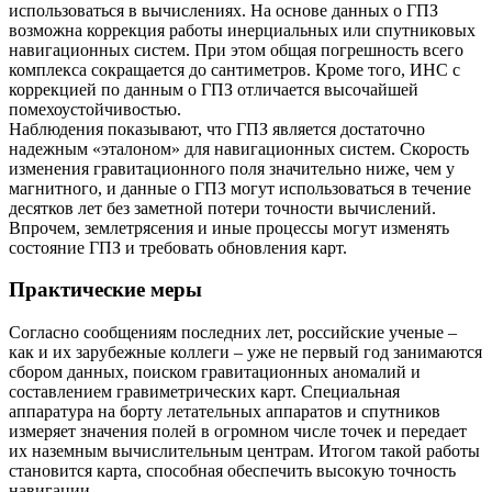
использоваться в вычислениях. На основе данных о ГПЗ
возможна коррекция работы инерциальных или спутниковых
навигационных систем. При этом общая погрешность всего
комплекса сокращается до сантиметров. Кроме того, ИНС с
коррекцией по данным о ГПЗ отличается высочайшей
помехоустойчивостью.
Наблюдения показывают, что ГПЗ является достаточно
надежным «эталоном» для навигационных систем. Скорость
изменения гравитационного поля значительно ниже, чем у
магнитного, и данные о ГПЗ могут использоваться в течение
десятков лет без заметной потери точности вычислений.
Впрочем, землетрясения и иные процессы могут изменять
состояние ГПЗ и требовать обновления карт.
Практические меры
Согласно сообщениям последних лет, российские ученые –
как и их зарубежные коллеги – уже не первый год занимаются
сбором данных, поиском гравитационных аномалий и
составлением гравиметрических карт. Специальная
аппаратура на борту летательных аппаратов и спутников
измеряет значения полей в огромном числе точек и передает
их наземным вычислительным центрам. Итогом такой работы
становится карта, способная обеспечить высокую точность
навигации.