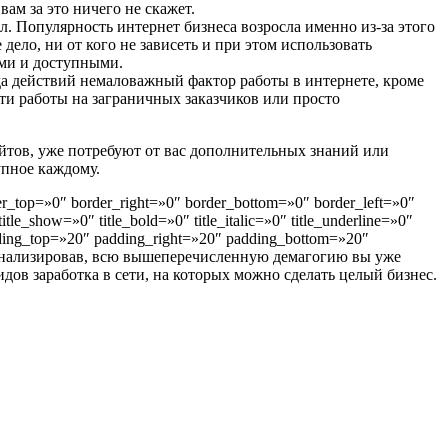
вам за это ничего не скажет.
. Популярность интернет бизнеса возросла именно из-за этого
дело, ни от кого не зависеть и при этом использовать
ыми и доступными.
да действий немаловажный фактор работы в интернете, кроме
ти работы на заграничных заказчиков или просто
айтов, уже потребуют от вас дополнительных знаний или
упное каждому.
_top=»0″ border_right=»0″ border_bottom=»0″ border_left=»0″
show=»0″ title_bold=»0″ title_italic=»0″ title_underline=»0″
 padding_top=»20″ padding_right=»20″ padding_bottom=»20″
Проанализировав, всю вышеперечисленную демагогию вы уже
ов заработка в сети, на которых можно сделать целый бизнес.