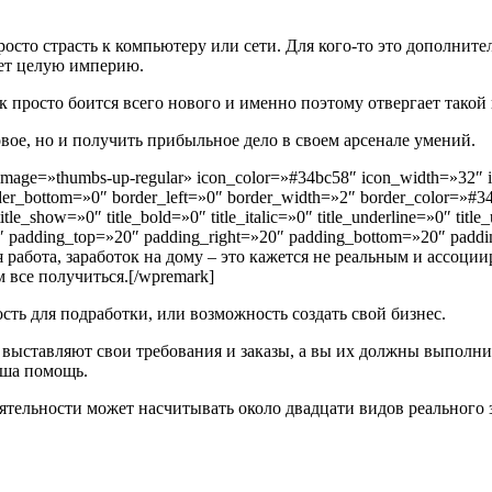
росто страсть к компьютеру или сети. Для кого-то это дополнит
ает целую империю.
ек просто боится всего нового и именно поэтому отвергает такой
овое, но и получить прибыльное дело в своем арсенале умений.
image=»thumbs-up-regular» icon_color=»#34bc58″ icon_width=»32″
order_bottom=»0″ border_left=»0″ border_width=»2″ border_color
_show=»0″ title_bold=»0″ title_italic=»0″ title_underline=»0″ title_u
=»0″ padding_top=»20″ padding_right=»20″ padding_bottom=»20″ padd
я работа, заработок на дому – это кажется не реальным и ассоци
м все получиться.[/wpremark]
сть для подработки, или возможность создать свой бизнес.
 выставляют свои требования и заказы, а вы их должны выполни
аша помощь.
деятельности может насчитывать около двадцати видов реального