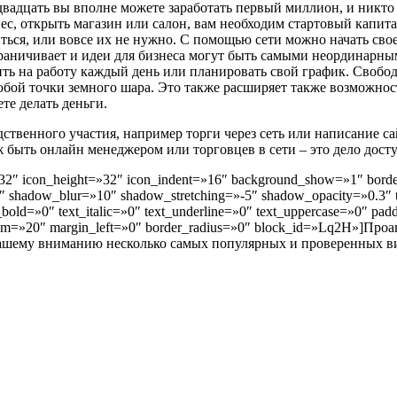
 двадцать вы вполне можете заработать первый миллион, и никто 
с, открыть магазин или салон, вам необходим стартовый капитал
ься, или вовсе их не нужно. С помощью сети можно начать свое 
граничивает и идеи для бизнеса могут быть самыми неординарн
дить на работу каждый день или планировать свой график. Свобо
любой точки земного шара. Это также расширяет также возможнос
те делать деньги.
дственного участия, например торги через сеть или написание с
ж быть онлайн менеджером или торговцев в сети – это дело дост
2″ icon_height=»32″ icon_indent=»16″ background_show=»1″ border
dow_blur=»10″ shadow_stretching=»-5″ shadow_opacity=»0.3″ title_
text_bold=»0″ text_italic=»0″ text_underline=»0″ text_uppercase=»0″
ottom=»20″ margin_left=»0″ border_radius=»0″ block_id=»Lq2H»]
вашему вниманию несколько самых популярных и проверенных вид