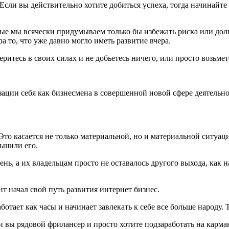
Если вы действительно хотите добиться успеха, тогда начинайте
орые мы всячески придумываем только бы избежать риска или до
а то, что уже давно могло иметь развитие вчера.
ритесь в своих силах и не добьетесь ничего, или просто возьмете
зации себя как бизнесмена в совершенной новой сфере деятельно
Это касается не только материальной, но и материальной ситуа
ьшили его.
ь, а их владельцам просто не оставалось другого выхода, как н
т начал свой путь развития интернет бизнес.
аботает как часы и начинает завлекать к себе все больше народу
и вы рядовой фрилансер и просто хотите подзаработать на карман