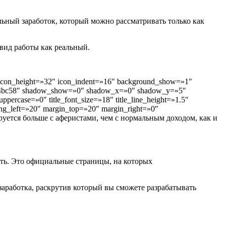
ельный заработок, который можно рассматривать только как
 вид работы как реальный.
 icon_height=»32″ icon_indent=»16″ background_show=»1″
=»#34bc58″ shadow_show=»0″ shadow_x=»0″ shadow_y=»5″
ppercase=»0″ title_font_size=»18″ title_line_height=»1.5″
ing_left=»20″ margin_top=»20″ margin_right=»0″
ируется больше с аферистами, чем с нормальным доходом, как и
ть. Это официальные страницы, на которых
 заработка, раскрутив который вы сможете разрабатывать