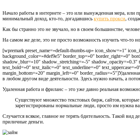
Начало работы в интернете – это или вынужденная мера, или п
минимальный доход, кто-то, догадавшись
купить прокси
, созд
Как бы странно это не звучало, но в своем большинстве, челов
На самом же деле, это не просто возможность изучить что-то н
[wpremark preset_name=»default-thumbs-up» icon_show=»1″ icon_
background_color=»#def9e5″ border_top=»0″ border_right=»0″ b
shadow_blur=»10″ shadow_stretching=»-5″ shadow_opacity=»0.3″ title
text_bold=»0″ text_italic=»0″ text_underline=»0″ text_uppercase
margin_bottom=»20″ margin_left=»0″ border_radius=»5″]Удаленна
в любом другом виде деятельности. Здесь нужно начать, а пото
Удаленная работа и фриланс – это уже давно реальная возможно
Существуют множество текстовых бирж, сайтов, которые
зарегистрированы нормальные люди, просто им нужна в
Случается всякое, главное не терять бдительность. Такой вид 
приличные деньги.