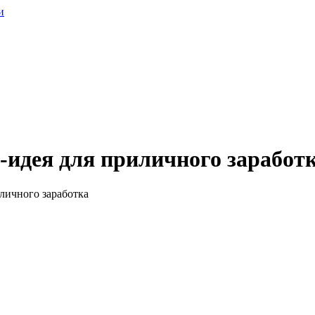
и
с-идея для приличного заработ
иличного заработка