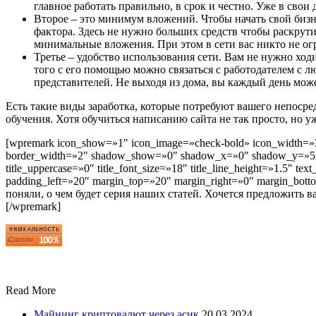
главное работать правильно, в срок и честно. Уже в свои
Второе – это минимум вложений. Чтобы начать свой бизне
фактора. Здесь не нужно больших средств чтобы раскрутит
минимальные вложения. При этом в сети вас никто не о
Третье – удобство использования сети. Вам не нужно хо
того с его помощью можно связаться с работодателем с 
представителей. Не выходя из дома, вы каждый день може
Есть такие виды заработка, которые потребуют вашего непосре
обучения. Хотя обучиться написанию сайта не так просто, но у
[wpremark icon_show=»1″ icon_image=»check-bold» icon_width=»3
border_width=»2″ shadow_show=»0″ shadow_x=»0″ shadow_y=»5″ sha
title_uppercase=»0″ title_font_size=»18″ title_line_height=»1.5″ 
padding_left=»20″ margin_top=»20″ margin_right=»0″ margin_b
поняли, о чем будет серия наших статей. Хочется предложить 
[/wpremark]
Read More
Майнинг криптовалют через асик
20.03.2024