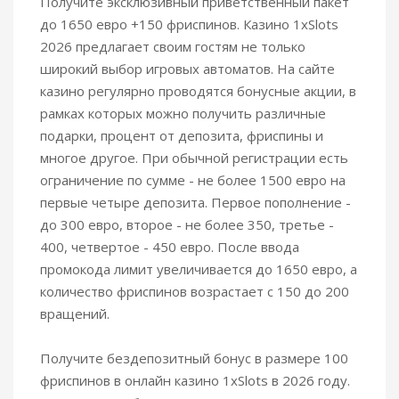
Получите эксклюзивный приветственный пакет
до 1650 евро +150 фриспинов. Казино 1xSlots
2026 предлагает своим гостям не только
широкий выбор игровых автоматов. На сайте
казино регулярно проводятся бонусные акции, в
рамках которых можно получить различные
подарки, процент от депозита, фриспины и
многое другое. При обычной регистрации есть
ограничение по сумме - не более 1500 евро на
первые четыре депозита. Первое пополнение -
до 300 евро, второе - не более 350, третье -
400, четвертое - 450 евро. После ввода
промокода лимит увеличивается до 1650 евро, а
количество фриспинов возрастает с 150 до 200
вращений.
Получите бездепозитный бонус в размере 100
фриспинов в онлайн казино 1xSlots в 2026 году.