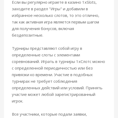
Если вы регулярно играете в казино 1xSlots,
заходите в раздел "Игры" и добавили в
избранное несколько слотов, то это отлично,
так как активная игра является первым шагом
для получения бонусов, включая
бездепозитные.
Турниры представляют собой игру в
определенные слоты с элементами
соревнований. Играть в турниры 1хСлотс можно
с определенной периодичностью или без
привязки ко времени. Участие в подобных
турнирах не требует соблюдения
определенных действий или условий. Принять
участие может любой зарегистрированный
игрок.
Все участники, которые подали заявки,