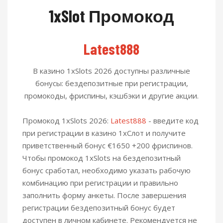
1xSlot Промокод
Latest888
В казино 1xSlots 2026 доступны различные
бонусы: бездепозитные при регистрации,
промокоды, фриспины, кэшбэки и другие акции.
Промокод 1xSlots 2026:
Latest888
- введите код
при регистрации в казино 1хСлот и получите
приветственный бонус €1650 +200 фриспинов.
Чтобы промокод 1xSlots на бездепозитный
бонус сработал, необходимо указать рабочую
комбинацию при регистрации и правильно
заполнить форму анкеты. После завершения
регистрации бездепозитный бонус будет
доступен в личном кабинете. Рекомендуется не