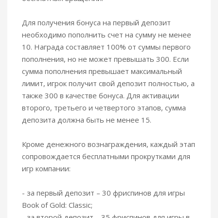
Для получения бонуса на первый депозит
необходимо пополнить счет на сумму не менее
10. Награда составляет 100% от суммы первого
пополнения, но не может превышать 300. Если
сумма пополнения превышает максимальный
лимит, игрок получит свой депозит полностью, а
также 300 в качестве бонуса. Для активации
второго, третьего и четвертого этапов, сумма
депозита должна быть не менее 15.
Кроме денежного вознаграждения, каждый этап
сопровождается бесплатными прокрутками для
игр компании:
- за первый депозит – 30 фриспинов для игры
Book of Gold: Classic;
- за второй депозит – 35 фриспинов для игры в