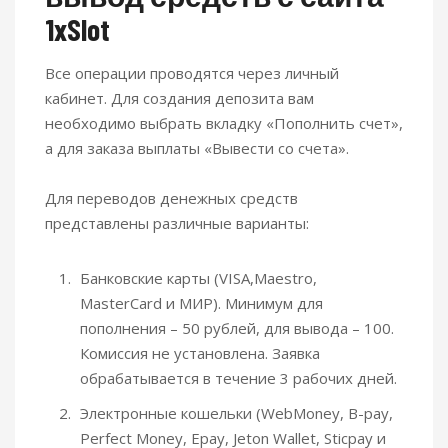
1xSlot
Все операции проводятся через личный
кабинет. Для создания депозита вам
необходимо выбрать вкладку «Пополнить счет»,
а для заказа выплаты «Вывести со счета».
Для переводов денежных средств
представлены различные варианты:
Банковские карты (VISA,Maestro,
MasterCard и МИР). Минимум для
пополнения – 50 рублей, для вывода – 100.
Комиссия не установлена. Заявка
обрабатывается в течение 3 рабочих дней.
Электронные кошельки (WebMoney, B-pay,
Perfect Money, Epay, Jeton Wallet, Sticpay и