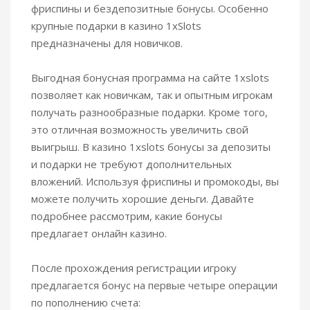
фриспины и бездепозитные бонусы. Особенно
крупные подарки в казино 1xSlots
предназначены для новичков.
Выгодная бонусная программа на сайте 1xslots
позволяет как новичкам, так и опытным игрокам
получать разнообразные подарки. Кроме того,
это отличная возможность увеличить свой
выигрыш. В казино 1xslots бонусы за депозиты
и подарки не требуют дополнительных
вложений. Используя фриспины и промокоды, вы
можете получить хорошие деньги. Давайте
подробнее рассмотрим, какие бонусы
предлагает онлайн казино.
После прохождения регистрации игроку
предлагается бонус на первые четыре операции
по пополнению счета: