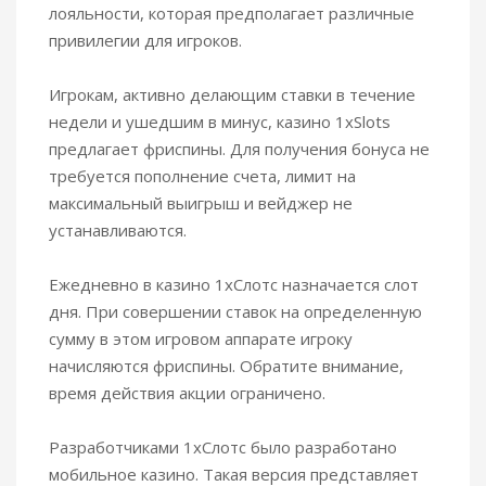
лояльности, которая предполагает различные
привилегии для игроков.
Игрокам, активно делающим ставки в течение
недели и ушедшим в минус, казино 1xSlots
предлагает фриспины. Для получения бонуса не
требуется пополнение счета, лимит на
максимальный выигрыш и вейджер не
устанавливаются.
Ежедневно в казино 1хСлотс назначается слот
дня. При совершении ставок на определенную
сумму в этом игровом аппарате игроку
начисляются фриспины. Обратите внимание,
время действия акции ограничено.
Разработчиками 1хСлотс было разработано
мобильное казино. Такая версия представляет