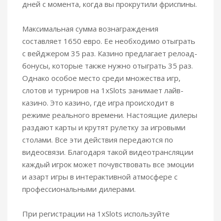
дней с момента, когда вы прокрутили фриспины.
Максимальная сумма вознаграждения
составляет
1650
евро. Ее необходимо отыграть
с вейджером 35 раз. Казино предлагает релоад-
бонусы, которые также нужно отыграть 35 раз.
Однако особое место среди множества игр,
слотов и турниров на 1xSlots занимает лайв-
казино. Это казино, где игра происходит в
режиме реального времени. Настоящие дилеры
раздают карты и крутят рулетку за игровыми
столами. Все эти действия передаются по
видеосвязи. Благодаря такой видеотрансляции
каждый игрок может почувствовать все эмоции
и азарт игры в интерактивной атмосфере с
профессиональными дилерами.
При регистрации на 1xSlots используйте