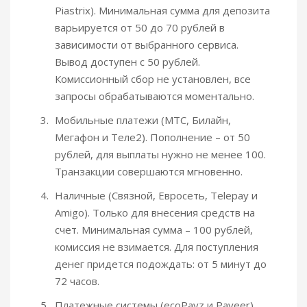
Piastrix). Минимальная сумма для депозита
варьируется от 50 до 70 рублей в
зависимости от выбранного сервиса.
Вывод доступен с 50 рублей.
Комиссионный сбор не установлен, все
запросы обрабатываются моментально.
Мобильные платежи (МТС, Билайн,
Мегафон и Теле2). Пополнение – от 50
рублей, для выплаты нужно не менее 100.
Транзакции совершаются мгновенно.
Наличные (Связной, Евросеть, Telepay и
Amigo). Только для внесения средств на
счет. Минимальная сумма – 100 рублей,
комиссия не взимается. Для поступления
денег придется подождать: от 5 минут до
72 часов.
Платежные системы (ecoPayz и Payeer).