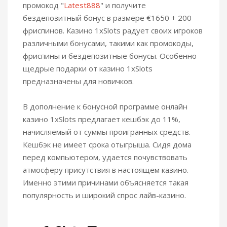
промокод "
Latest888
" и получите
бездепозитный бонус в размере €1650 + 200
фриспинов. Казино 1xSlots радует своих игроков
различными бонусами, такими как промокоды,
фриспины и бездепозитные бонусы. Особенно
щедрые подарки от казино 1xSlots
предназначены для новичков.
В дополнение к бонусной программе онлайн
казино 1xSlots предлагает кешбэк до 11%,
начисляемый от суммы проигранных средств.
Кешбэк не имеет срока отыгрыша. Сидя дома
перед компьютером, удается почувствовать
атмосферу присутствия в настоящем казино.
Именно этими причинами объясняется такая
популярность и широкий спрос лайв-казино.