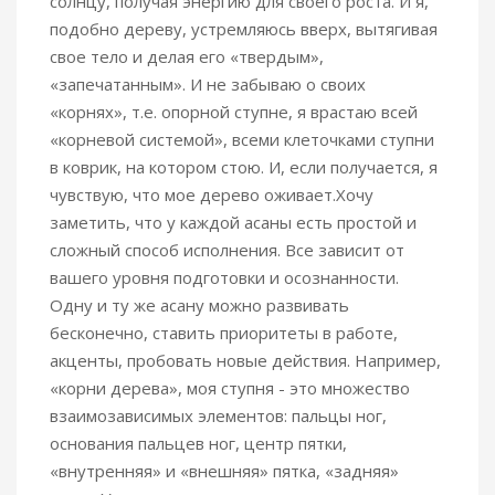
солнцу, получая энергию для своего роста. И я,
подобно дереву, устремляюсь вверх, вытягивая
свое тело и делая его «твердым»,
«запечатанным». И не забываю о своих
«корнях», т.е. опорной ступне, я врастаю всей
«корневой системой», всеми клеточками ступни
в коврик, на котором стою. И, если получается, я
чувствую, что мое дерево оживает.Хочу
заметить, что у каждой асаны есть простой и
сложный способ исполнения. Все зависит от
вашего уровня подготовки и осознанности.
Одну и ту же асану можно развивать
бесконечно, ставить приоритеты в работе,
акценты, пробовать новые действия. Например,
«корни дерева», моя ступня - это множество
взаимозависимых элементов: пальцы ног,
основания пальцев ног, центр пятки,
«внутренняя» и «внешняя» пятка, «задняя»