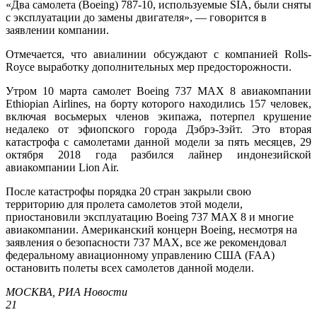
«Два самолета (Boeing) 787-10, используемые SIA, были сняты
с эксплуатации до замены двигателя», — говорится в
заявлении компании.
Отмечается, что авиалинии обсуждают с компанией Rolls-
Royce выработку дополнительных мер предосторожности.
Утром 10 марта самолет Boeing 737 MAX 8 авиакомпании
Ethiopian Airlines, на борту которого находились 157 человек,
включая восьмерых членов экипажа, потерпел крушение
недалеко от эфиопского города Дэбрэ-Зэйт. Это вторая
катастрофа с самолетами данной модели за пять месяцев, 29
октября 2018 года разбился лайнер индонезийской
авиакомпании Lion Air.
После катастрофы порядка 20 стран закрыли свою
территорию для пролета самолетов этой модели,
приостановили эксплуатацию Boeing 737 MAX 8 и многие
авиакомпании. Американский концерн Boeing, несмотря на
заявления о безопасности 737 MAX, все же рекомендовал
федеральному авиационному управлению США (FAA)
остановить полеты всех самолетов данной модели.
МОСКВА,
РИА Новости
21