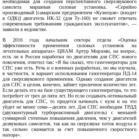
необходимая для создания перспективного сверхзвукового
самолета маршевая силовая установка. «Серийно
производимый [самарским предприятием «Кузнецов» (входит
в ОДК)] двигатель НК-32 (для Ту-160) не сможет отвечать
современным требованиям гражданских эксплуатантов», —
заявили в ведомстве.
В 2016 года начальник сектора отдела «Оценка
эффективности применения силовых установок на
летательных аппаратах» ЦИАМ Артур Мирзоян, на вопрос,
есть ли в России наработки по двигателям для СПС нового
поколения, ответил так: «Я бы сказал, что газогенераторы для
СПС уже есть. Речь и о военных разработках, но мы изучали,
в частности, и вариант использования газогенератора ПД-14
для сверхзвукового применения. Однако создание двигателя
для СПС в целом, конечно, займет приличное количество лет.
Если делать его на базе существующего газогенератора, то это
потребует от трех до пяти лет. Но если создавать оптимальный
двигатель для СПС, то придется начинать с нуля и на это
уйдет не менее семи—десяти лет. Для СПС необходим ТРДД
(двухконтурный турбореактивный двигатель) с меньшей
суммарной степенью повышения давления, чем у двигателей
дозвуковых самолетов, так как на сверхзвуке поток воздуха и
так сильно сжимается за счет повышенного скоростного
напора».