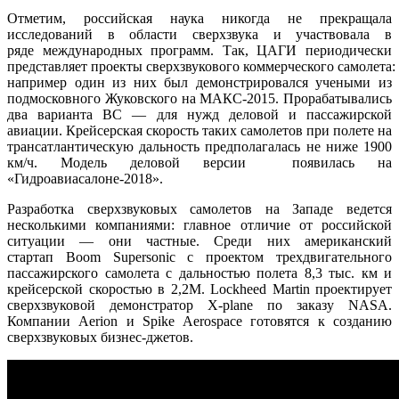
Отметим, российская наука никогда не прекращала
исследований в области сверхзвука и участвовала в
ряде международных программ. Так, ЦАГИ периодически
представляет проекты сверхзвукового коммерческого самолета:
например один из них был демонстрировался учеными из
подмосковного Жуковского на МАКС-2015. Прорабатывались
два варианта ВС — для нужд деловой и пассажирской
авиации. Крейсерская скорость таких самолетов при полете на
трансатлантическую дальность предполагалась не ниже 1900
км/ч. Модель деловой версии появилась на
«Гидроавиасалоне-2018».
Разработка сверхзвуковых самолетов на Западе ведется
несколькими компаниями: главное отличие от российской
ситуации — они частные. Среди них американский
стартап Boom Supersonic с проектом трехдвигательного
пассажирского самолета с дальностью полета 8,3 тыс. км и
крейсерской скоростью в 2,2М. Lockheed Martin проектирует
сверхзвуковой демонстратор X-plane по заказу NASA.
Компании Aerion и Spike Aerospace готовятся к созданию
сверхзвуковых бизнес-джетов.