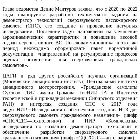
Глава ведомства Денис Мантуров заявил, что с 2020 по 2022
годы планируется разработка технического задания на
демонстратор технологий сверхзвукового пассажирского
самолета (СПС), его создание и проведение натурных
исследований. Последние будут направлены на улучшение
аэродинамических характеристик и повышение весовой
отдачи перспективного ВС. По словам чиновника, в этот же
период необходимо сформировать пакет нормативной
документации, «направленной на регулирование процессов
оценки соответствия для сверхзвуковых гражданских
самолетов».
ЦАГИ и ряд других российских научных организаций
(Московский авиационный институт, Центральный институт
авиационного моторостроения, «Гражданские самолеты
Сухого», ЛИИ имени Громова, ГосНИИ ГА и Институт
теоретической и прикладной механики Сибирского отделения
РАН) в интересах создания СПС с 2017 года
ведут НИР «Исследования в обеспечение создания НТЗ для
сверхзвукового самолета гражданского назначения» (шифр
«СПС/СДС—технологии») и НИР «Комплексные
исследования по созданию демонстратора технологий в
обеспечение разработки сверхзвукового самолета
гражданского назначения» (шифр «СДС/СПС—интеграция»).