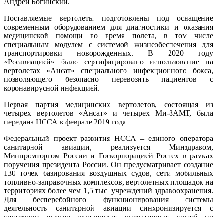
Андрей Богинский.
Поставляемые вертолеты подготовлены под оснащение
современным оборудованием для диагностики и оказания
медицинской помощи во время полета, в том числе
специальным модулем с системой жизнеобеспечения для
транспортировки новорожденных. В 2020 году
«Росавиацией» было сертифицировано использование на
вертолетах «Ансат» специального инфекционного бокса,
позволяющего безопасно перевозить пациентов с
коронавирусной инфекцией.
Первая партия медицинских вертолетов, состоящая из
четырех вертолетов «Ансат» и четырех Ми-8АМТ, была
передана НССА в феврале 2019 года.
Федеральный проект развития НССА – единого оператора
санитарной авиации, реализуется Минздравом,
Минпромторгом России и Госкорпорацией Ростех в рамках
поручения президента России. Он предусматривает создание
130 точек базирования воздушных судов, сети мобильных
топливно-заправочных комплексов, вертолетных площадок на
территориях более чем 1,5 тыс. учреждений здравоохранения.
Для бесперебойного функционирования системы
деятельность санитарной авиации синхронизируется с
системами вызова экстренных оперативных служб по