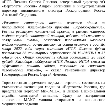
«ПСБ Лизинг» Сергей Огиенко, генеральный директор АО
«Вертолеты России» Андрей Богинский и индустриальный
директор авиационного кластера Госкорпорации Ростех
Анатолий Сердюков.
«Развитие санитарной авиации является одним из
приоритетов национального проекта «Здравоохранение».
Ростех реализует комплексный проект, в рамках которого
создана служба санитарной авиации, ведется обеспечение ее
воздушными судами, создается необходимая наземная
инфраструктура, осуществляются сотни вылетов в год. До
конца 2022 года через компанию «ПСБ Лизинг» будет
поставлено 66 санитарных вертолетов: 28 Ми-8МТВ-1 и 37
«Ансатов». Общая стоимость сделки составляет 28 млрд
рублей. Благодаря поддержке «ПСБ Лизинг» НССА сможет
эффективно решать задачи, связанные со спасением
человеческих жизней»,
– сказал генеральный директор
Госкорпорации Ростех Сергей Чемезов.
Торжественная церемония передачи вертолета состоялась на
статической экспозиции холдинга «Вертолеты России», где
представлен вертолет Ми-8МТВ-1 в ливрее Национальной
службы санитарной авиации. Сразу по завершении
авиасалона МАКС машина отправится на выполнение
медицинских заданий.