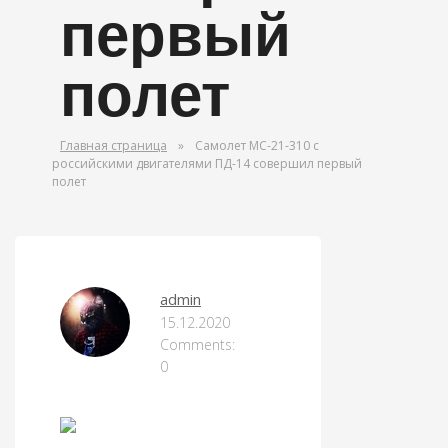
первый
полет
Главная страница
»
Самолет МС-21-310 с
российскими двигателями ПД-14 совершил первый
полет
АВИАЦИЯ
admin
15.12.2020
Comments:
0