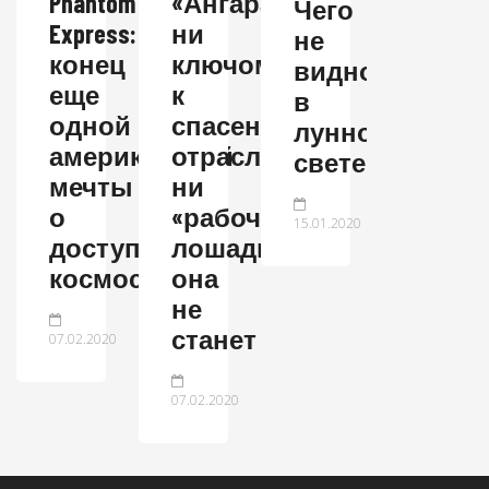
Phantom
«Ангара»:
Чего
Express:
ни
не
конец
ключом
видно
еще
к
в
одной
спасению
лунном
американской
отрасли,
свете?
мечты
ни
о
«рабочей
15.01.2020
доступном
лошадкой»
космосе
она
не
станет
07.02.2020
07.02.2020