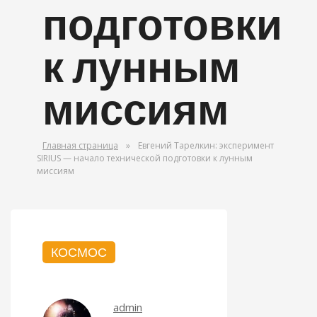
подготовки
к лунным
миссиям
Главная страница
»
Евгений Тарелкин: эксперимент
SIRIUS — начало технической подготовки к лунным
миссиям
КОСМОС
admin