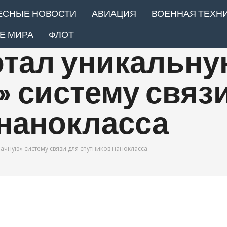
ЕСНЫЕ НОВОСТИ
АВИАЦИЯ
ВОЕННАЯ ТЕХН
Е МИРА
ФЛОТ
отал уникальн
 систему связ
 нанокласса
ачную» систему связи для спутников нанокласса