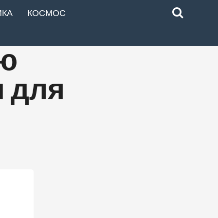
ИКА
КОСМОС
ую
и для