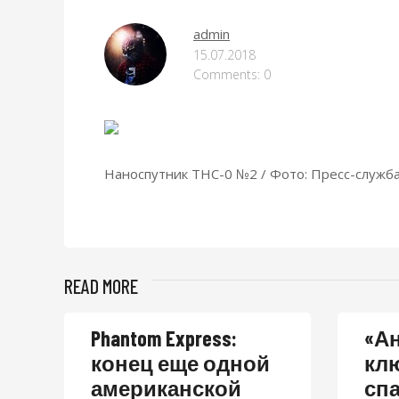
admin
15.07.2018
Comments: 0
Наноспутник ТНС-0 №2 / Фото: Пресс-служба
READ MORE
Phantom Express:
«Ан
конец еще одной
кл
американской
сп