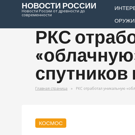
НОВОСТИ РОССИИ
ИНТЕР
Новости России от древности до
современности
ОРУЖИ
РКС отраб
«облачную»
спутников
Главная страница
»
РКС отработал уникальную «обл
КОСМОС