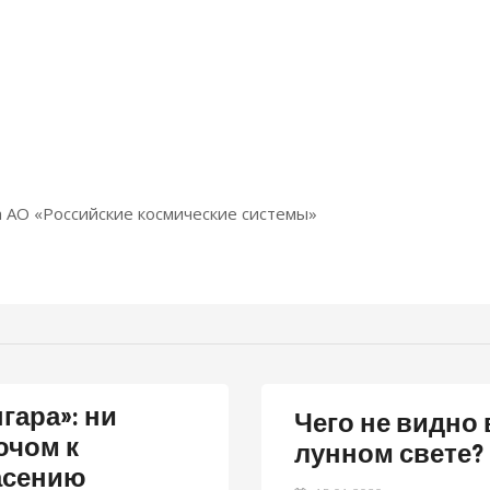
 АО «Российские космические системы»
гара»: ни
Чего не видно 
ючом к
лунном свете?
асению