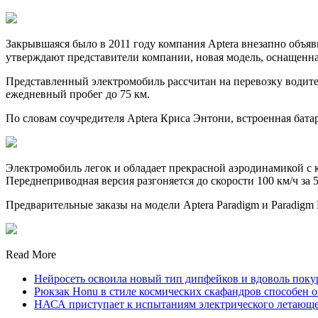
Закрывшаяся было в 2011 году компания Aptera внезапно объяв
утверждают представители компании, новая модель, оснащенная
Представленный электромобиль рассчитан на перевозку водит
ежедневный пробег до 75 км.
По словам соучредителя Aptera Криса Энтони, встроенная батар
Электромобиль легок и обладает прекрасной аэродинамикой с ко
Переднеприводная версия разгоняется до скорости 100 км/ч за 5
Предварительные заказы на модели Aptera Paradigm и Paradigm 
Read More
Нейросеть освоила новый тип дипфейков и вдоволь пок
Рюкзак Honu в стиле космических скафандров способен ох
НАСА приступает к испытаниям электрического летающе