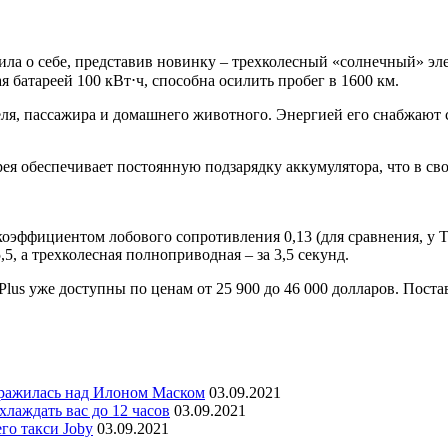
ила о себе, представив новинку – трехколесный «солнечный» эле
 батареей 100 кВт⋅ч, способна осилить пробег в 1600 км.
еля, пассажира и домашнего животного. Энергией его снабжают
ея обеспечивает постоянную подзарядку аккумулятора, что в свою
эффициентом лобового сопротивления 0,13 (для сравнения, у Tesla
,5, а трехколесная полноприводная – за 3,5 секунд.
Plus уже доступны по ценам от 25 900 до 46 000 долларов. Поста
уражилась над Илоном Маском
03.09.2021
лаждать вас до 12 часов
03.09.2021
го такси Joby
03.09.2021