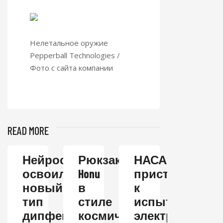
Нелетальное оружие
Pepperball Technologies /
Фото с сайта компании
READ MORE
Нейросеть
Рюкзак
НАСА
освоила
Honu
приступает
новый
в
к
тип
стиле
испытаниям
дипфейков
космических
электрическог