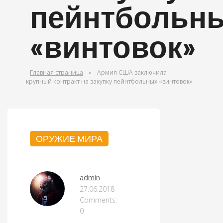
пейнтбольн
«винтовок»
Главная страница
»
Армия США заключила
крупный контракт на закупку пейнтбольных «винтовок»
ОРУЖИЕ МИРА
admin
27.06.2018
Comments:
0