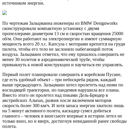
источником энергии.
По чертежам Зальцманна инженеры из BMW Designworks
сконструировали компактную установку с двумя
пропеллерами диаметром 13 см и скоростью вращения 25000
об/м. Они работают на электроэнергии и имеют суммарную
мощность всего 20 л.с. Капсула с моторами крепится на груди
пилота, чтобы его тело не заслоняло набегающий поток
воздуха. Зальцманн отметил, что ему пришлось совершить не
менее 30 полетов в аэродинамической трубе, чтобы
привыкнуть к новой конструкции и научиться ею управлять.
Первый полет планировали совершить в корейском Пусане,
где есть удобный объект – три небоскреба рядом, каждый
выше предыдущего. Зальцманн хотел пролететь над ними по
восходящей траектории, но пандемия нарушила все планы.
Вместо этого он пролетел над пиками Дель-Брюдер в
австрийских Альпах, развив после включения моторов
скорость более 300 км/ч. И хотя запаса энергии хватило лишь
на 5 минут активного полета, каскадер сумел добиться
главного – человек в вингсьюте впервые в истории летел не
только вниз, но и вверх, достигнув невиданной ранее свободы
полета.