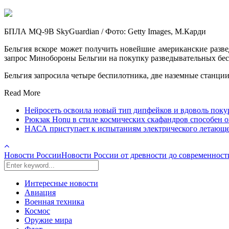
БПЛА MQ-9B SkyGuardian / Фото: Getty Images, М.Карди
Бельгия вскоре может получить новейшие американские разведы
запрос Минобороны Бельгии на покупку разведывательных бе
Бельгия запросила четыре беспилотника, две наземные станци
Read More
Нейросеть освоила новый тип дипфейков и вдоволь пок
Рюкзак Honu в стиле космических скафандров способен ох
НАСА приступает к испытаниям электрического летающе
Новости России
Новости России от древности до современност
Интересные новости
Авиация
Военная техника
Космос
Оружие мира