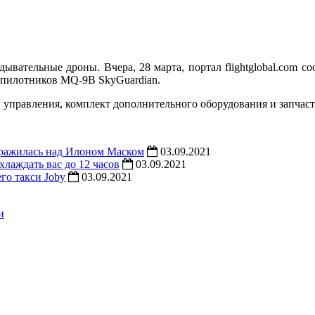
вательные дроны. Вчера, 28 марта, портал flightglobal.
com со
спилотников MQ-9B SkyGuardian.
и управления, комплект дополнительного оборудования и запчас
уражилась над Илоном Маском
03.09.2021
лаждать вас до 12 часов
03.09.2021
го такси Joby
03.09.2021
и