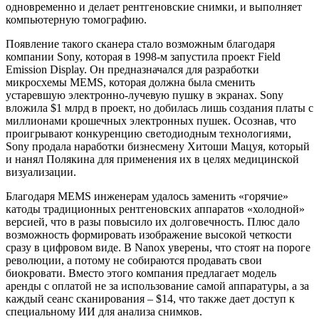
одновременно и делает рентгеновские снимки, и выполняет
компьютерную томографию.
Появление такого сканера стало возможным благодаря
компании Sony, которая в 1998-м запустила проект Field
Emission Display. Он предназначался для разработки
микросхемы MEMS, которая должна была сменить
устаревшую электронно-лучевую пушку в экранах. Sony
вложила $1 млрд в проект, но добилась лишь создания платы с
миллионами крошечных электронных пушек. Осознав, что
проигрывают конкуренцию светодиодным технологиями,
Sony продала наработки бизнесмену Хитоши Мацуя, который
и нанял Полякина для применения их в целях медицинской
визуализации.
Благодаря MEMS инженерам удалось заменить «горячие»
катоды традиционных рентгеновских аппаратов «холодной»
версией, что в разы повысило их долговечность. Плюс дало
возможность формировать изображение высокой четкости
сразу в цифровом виде. В Nanox уверены, что стоят на пороге
революции, а потому не собираются продавать свои
биокровати. Вместо этого компания предлагает модель
аренды с оплатой не за использование самой аппаратуры, а за
каждый сеанс сканирования – $14, что также дает доступ к
специальному ИИ для анализа снимков.