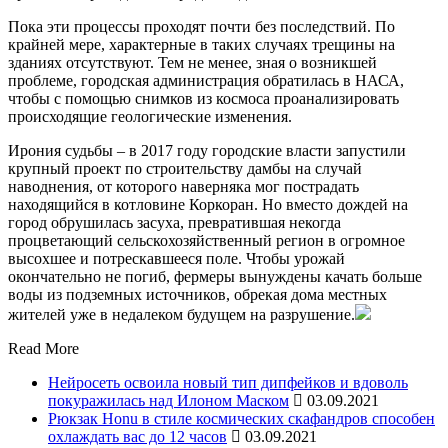
Пока эти процессы проходят почти без последствий. По
крайней мере, характерные в таких случаях трещины на
зданиях отсутствуют. Тем не менее, зная о возникшей
проблеме, городская администрация обратилась в НАСА,
чтобы с помощью снимков из космоса проанализировать
происходящие геологические изменения.
Ирония судьбы – в 2017 году городские власти запустили
крупный проект по строительству дамбы на случай
наводнения, от которого наверняка мог пострадать
находящийся в котловине Коркоран. Но вместо дождей на
город обрушилась засуха, превратившая некогда
процветающий сельскохозяйственный регион в огромное
высохшее и потрескавшееся поле. Чтобы урожай
окончательно не погиб, фермеры вынуждены качать больше
воды из подземных источников, обрекая дома местных
жителей уже в недалеком будущем на разрушение.
Read More
Нейросеть освоила новый тип дипфейков и вдоволь
покуражилась над Илоном Маском
03.09.2021
Рюкзак Honu в стиле космических скафандров способен
охлаждать вас до 12 часов
03.09.2021