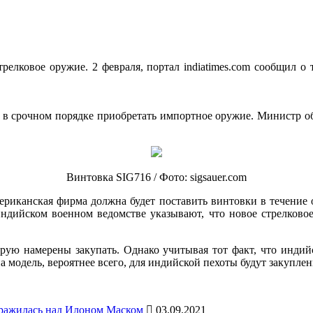
стрелковое оружие. 2 февраля, портал indiatimes.com сообщил
 в срочном порядке приобретать импортное оружие. Министр о
Винтовка SIG716 / Фото: sigsauer.com
мериканская фирма должна будет поставить винтовки в течение 
В индийском военном ведомстве указывают, что новое стрелково
ую намерены закупать. Однако учитывая тот факт, что индийс
на модель, вероятнее всего, для индийской пехоты будут закупле
уражилась над Илоном Маском
03.09.2021