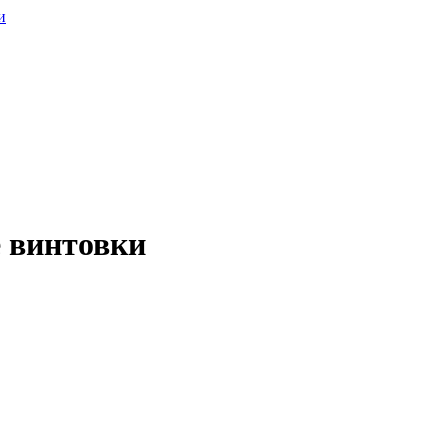
и
 винтовки