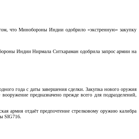
 о том, что Минобороны Индии одобрило «экстренную» закупку
бороны Индии Нирмала Ситхараман одобрила запрос армии на
одного года с даты завершения сделки. Закупка нового оружия
е вооружение предназначено прежде всего для подразделений,
кая армия отдаёт предпочтение стрелковому оружию калибра
ны SIG716.