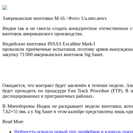
Американские винтовки М-16 / Фото: Ua.utro.news
Индия так и не смогла создать конкурентное отечественное 
винтовок американского производства.
Индийские винтовки INSAS Excalibur Mark-I
провалили приёмочные испытания, поэтому армия вынуждена
закупку 73 000 американских винтовок Sig Sauer.
Ожидается, что контракт будет заключён в течение недели. А
будет проходить по процедуре Fast Track Procedure (FTP). 
дислоцированных в приграничных районах.
В Минобороны Индии не раскрывают модели винтовки, котор
7,62×51 мм, а у Sig Sauer в этом калибре представлена лишь од
Read More
Нейросеть освоила новый тип дипфейков и вдоволь пок