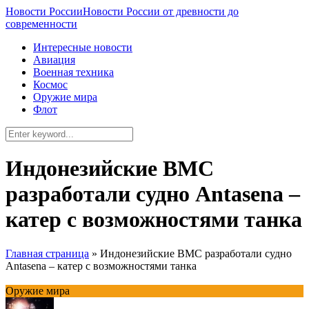
Новости России
Новости России от древности до
современности
Интересные новости
Авиация
Военная техника
Космос
Оружие мира
Флот
Индонезийские ВМС
разработали судно Antasena –
катер с возможностями танка
Главная страница
»
Индонезийские ВМС разработали судно
Antasena – катер с возможностями танка
Оружие мира