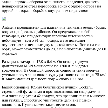
задачи: первая – оборона от внешнего нападения, для чего
понадобится быстрая переброска войск с одного острова на
другой, и вторая – борьба с внутренним пиратством.
Antasena предназначен для плавания в так называемых «бурых
водах» прибрежных районов. Он представляет собой
катамаран, что придает судну хорошую устойчивость и
небольшую – всего 91 см – осадку, а это позволяет
осуществлять с него высадку морской пехоты. Всего на его
борту может разместиться до 20, а по некоторым данным до 60
морпехов.
Размеры катамарана 17,9 х 6,4 м. Он оснащен двумя
двигателями MAN мощностью по 1200 л. с. и двумя
водометами. На большой скорости сопротивление корпуса
уменьшается, что позволяет судну разгоняться почти до 75 км/
ч. Максимальная дальность хода – около 1000 км.
Башня оснащена 105-мм бельгийской пушкой Cockerill,
стреляющей фугасными и противотанковыми снарядами, в
том числе под углом 42 градуса, что превращает ее в миномет
или гаубицу, способную уничтожать цели вне прямой
видимости. Пушка может также вести огонь