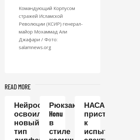
Командующий Корпусом
стражей Исламской
Революции (КСИР) генерал-
майор Мохаммад Али
Джафари / Фото:
salamnews.
org
READ MORE
Нейросеть
Рюкзак
НАСА
освоила
Honu
приступает
новый
в
к
тип
стиле
испытаниям
дипфейков
космических
электрическог