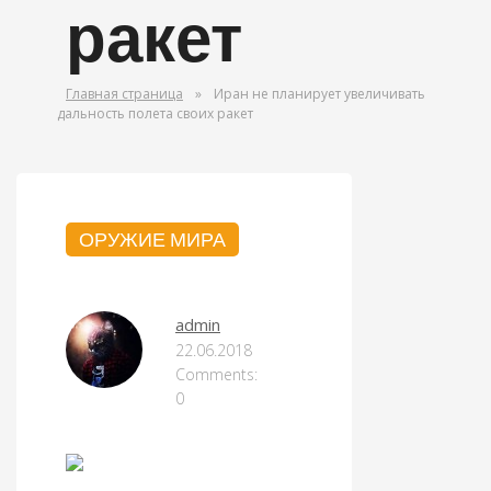
ракет
Главная страница
»
Иран не планирует увеличивать
дальность полета своих ракет
ОРУЖИЕ МИРА
admin
22.06.2018
Comments:
0