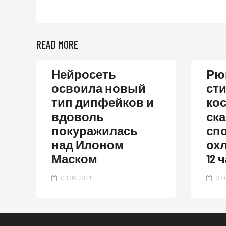
READ MORE
Нейросеть
Рюк
освоила новый
ст
тип дипфейков и
ко
вдоволь
ск
покуражилась
сп
над Илоном
ох
Маском
12 
03.09.2021
03.