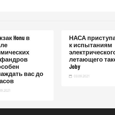
зак Honu в
НАСА приступ
иле
к испытаниям
смических
электрическог
афандров
летающего так
особен
Joby
лаждать вас до
03.09.2021
часов
09.2021