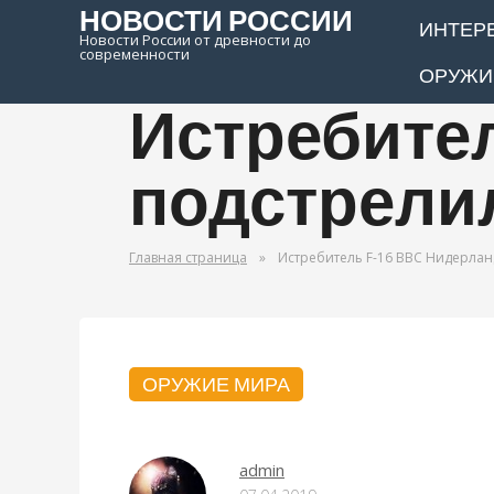
НОВОСТИ РОССИИ
ИНТЕР
Новости России от древности до
современности
ОРУЖИ
Истребител
подстрелил
Главная страница
»
Истребитель F-16 ВВС Нидерлан
ОРУЖИЕ МИРА
admin