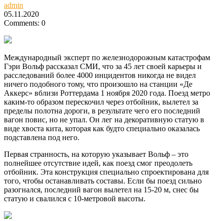
admin
05.11.2020
Comments: 0
Международный эксперт по железнодорожным катастрофам
Гэри Вольф рассказал СМИ, что за 45 лет своей карьеры и
расследований более 4000 инцидентов никогда не видел
ничего подобного тому, что произошло на станции «Де
Аккерс» вблизи Роттердама 1 ноября 2020 года.
Поезд метро
каким-то образом перескочил через отбойник, вылетел за
пределы полотна дороги, в результате чего его последний
вагон повис, но не упал. Он лег на декоративную статую в
виде хвоста кита, которая как будто специально оказалась
подставлена под него.
Первая странность, на которую указывает Вольф – это
полнейшее отсутствие идей, как поезд смог преодолеть
отбойник. Эта конструкция специально спроектирована для
того, чтобы останавливать составы. Если бы поезд сильно
разогнался, последний вагон вылетел на 15-20 м, снес бы
статую и свалился с 10-метровой высоты.