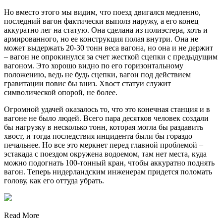
Но вместо этого мы видим, что поезд двигался медленно,
последний вагон фактически выполз наружу, а его конец
аккуратно лег на статую. Она сделана из полиэстера, хоть и
армированного, но ее конструкция полая внутри. Она не
может выдержать 20-30 тонн веса вагона, но она и не держит
– вагон не опрокинулся за счет жесткой сцепки с предыдущим
вагоном. Это хорошо видно по его горизонтальному
положению, ведь не будь сцепки, вагон под действием
гравитации повис бы вниз. Хвост статуи служит
символической опорой, не более.
Огромной удачей оказалось то, что это конечная станция и в
вагоне не было людей. Всего пара десятков человек создали
бы нагрузку в несколько тонн, которая могла бы раздавить
хвост, и тогда последствия инцидента были бы гораздо
печальнее. Но все это меркнет перед главной проблемой –
эстакада с поездом окружена водоемом, там нет места, куда
можно подогнать 100-тонный кран, чтобы аккуратно поднять
вагон. Теперь нидерландским инженерам придется поломать
голову, как его оттуда убрать.
Read More