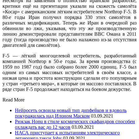
Несмотря на заявления о полностью иранской разработке,
критики ещё на презентации указали на схожесть самолёта
«Косар» с американским лёгким истребителем Northrop F-5. В
80-е годы Иран получил порядка 330 этих самолётов в
различных модификациях. Теперь же Иран в очередной раз
обвинили во лжи, указывая, что эту же производственную
линию демонстрировали представителям ВВС Омана в 2011
году (тогда производство не было налажено из-за отсутствия
двигателей для самолётов).
F-5 — лёгкий многоцелевой истребитель, разработанный
компанией Northrop в 50-е годы. За время производства (с
1959 по 1987 год) было собрано более 2000 единиц. F-5 был
одним из самых массовых истребителей в своём классе, а
низкая цена и простота конструкции сделали его популярным
у стран «третьего мира», в которые он массово поставлялся. В
ряде стран F-5 продолжает находиться на боевом дежурстве.
Read More
Нейросеть освоила новый тип дипфейков и вдоволь
покуражилась над Илоном Маском
03.09.2021
Рюкзак Honu в стиле космических скафандров способен
охлаждать вас до 12 часов
03.09.2021
НАСА приступает к испытаниям электрического
летающего такси Joby
03.09.2021