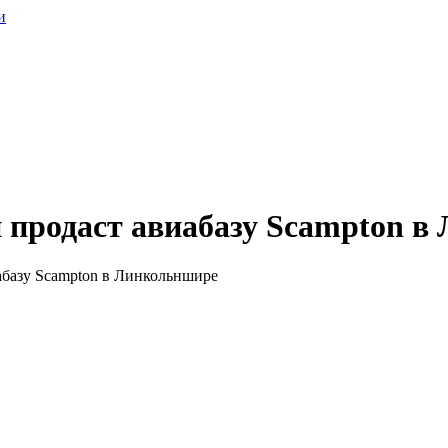
и
продаст авиабазу Scampton в
базу Scampton в Линкольншире