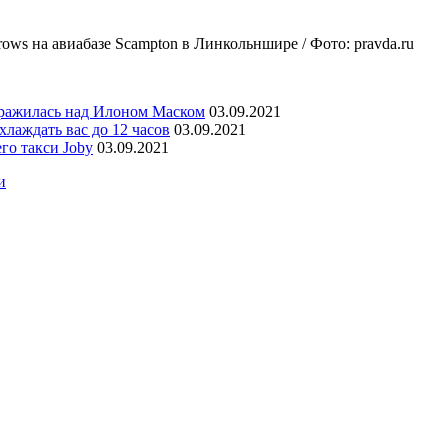
s на авиабазе Scampton в Линкольншире / Фото: pravda.
ru
уражилась над Илоном Маском
03.09.2021
лаждать вас до 12 часов
03.09.2021
го такси Joby
03.09.2021
и