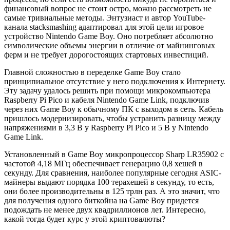
финансовый вопрос не стоит остро, можно рассмотреть не
самые тривиальные методы.
Энтузиаст и автор YouTube-
канала stacksmashing адаптировал для этой цели игровое
устройство Nintendo Game Boy. Оно потребляет абсолютно
символические объемы энергии в отличие от майнинговых
ферм и не требует дорогостоящих стартовых инвестиций.
Главной сложностью в переделке Game Boy стало
принципиальное отсутствие у него подключения к Интернету.
Эту задачу удалось решить при помощи микрокомпьютера
Raspberry Pi Pico и кабеля Nintendo Game Link, подключив
через них Game Boy к обычному ПК с выходом в сеть. Кабель
пришлось модернизировать, чтобы устранить разницу между
напряжениями в 3,3 В у Raspberry Pi Pico и 5 В у Nintendo
Game Link.
Установленный в Game Boy микропроцессор Sharp LR35902 с
частотой 4,18 МГц обеспечивает генерацию 0,8 хешей в
секунду. Для сравнения, наиболее популярные сегодня ASIC-
майнеры выдают порядка 100 терахешей в секунду, то есть,
они более производительны в 125 трлн раз. А это значит, что
для получения одного биткойна на Game Boy придется
подождать не менее двух квадриллионов лет. Интересно,
какой тогда будет курс у этой криптовалюты?