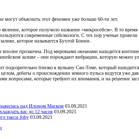
не могут объяснить этот феномен уже больше 60-ти лет.
 явление, которое получило название «микросейсм».
В то время 
ользуются современные сейсмологи. С тех пор ученые провели 
заливе, которое называется Бухтой Бонни.
и вполне прозаична. Под мировыми океанами находится контине
Гвинейском заливе – они порождают вибрацию, которую можно у
т подозрительно близко к вулкану Сан-Томе, который находится
 целом, дебаты о происхождении земного пульса ведутся уже да
ыми вопросами, которые требуют их внимания, и на решение зага
уражилась над Илоном Маском
03.09.2021
лаждать вас до 12 часов
03.09.2021
го такси Joby
03.09.2021
и