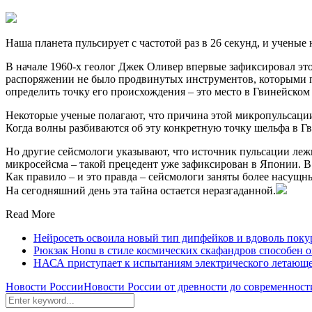
Наша планета пульсирует с частотой раз в 26 секунд, и ученые 
В начале 1960-х геолог Джек Оливер впервые зафиксировал это
распоряжении не было продвинутых инструментов, которыми п
определить точку его происхождения – это место в Гвинейском 
Некоторые ученые полагают, что причина этой микропульсаци
Когда волны разбиваются об эту конкретную точку шельфа в 
Но другие сейсмологи указывают, что источник пульсации лежи
микросейсма – такой прецедент уже зафиксирован в Японии. В
Как правило – и это правда – сейсмологи заняты более насущн
На сегодняшний день эта тайна остается неразгаданной.
Read More
Нейросеть освоила новый тип дипфейков и вдоволь пок
Рюкзак Honu в стиле космических скафандров способен ох
НАСА приступает к испытаниям электрического летающе
Новости России
Новости России от древности до современност