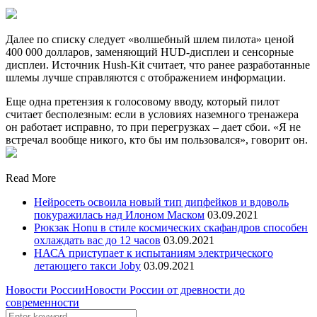
Далее по списку следует «волшебный шлем пилота» ценой
400 000 долларов, заменяющий HUD-дисплеи и сенсорные
дисплеи. Источник Hush-Kit считает, что ранее разработанные
шлемы лучше справляются с отображением информации.
Еще одна претензия к голосовому вводу, который пилот
считает бесполезным: если в условиях наземного тренажера
он работает исправно, то при перегрузках – дает сбои. «Я не
встречал вообще никого, кто бы им пользовался», говорит он.
Read More
Нейросеть освоила новый тип дипфейков и вдоволь
покуражилась над Илоном Маском
03.09.2021
Рюкзак Honu в стиле космических скафандров способен
охлаждать вас до 12 часов
03.09.2021
НАСА приступает к испытаниям электрического
летающего такси Joby
03.09.2021
Новости России
Новости России от древности до
современности