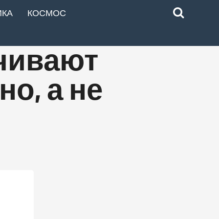
ИКА
КОСМОС
чивают
о, а не