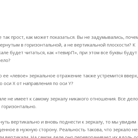
так прост, как может показаться.
Вы не задумывались, поче
ернутым в горизонтальной, а не вертикальной плоскости? К
але будет читаться, как «тевирП», при этом все буквы будут
дело?
то ее «левое» зеркальное отражение также устремится вверх,
о оси X от направления по оси Y?
ле не имеет к самому зеркалу никакого отношения. Все дело
 горизонтально.
нуть вертикально и вновь поднести к зеркалу, то мы увидим
енное в нужную сторону. Реальность такова, что зеркало не
и вертикали. На самом деле оно переворачивает их вдоль о