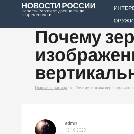
НОВОСТИ РОССИИ
ИНТЕР
Новости России от древности до
современности
ОРУЖИ
Почему зе
изображени
вертикаль
Главная страница
»
Почему зеркала переворачиваю
ОРУЖИЕ МИРА
admin
13.10.2020