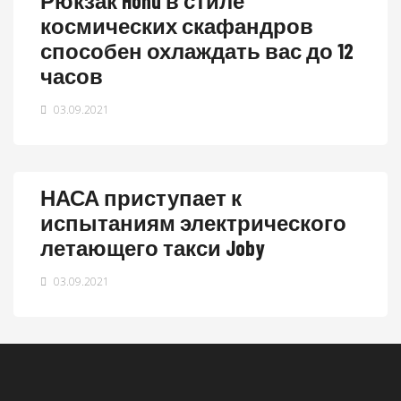
Рюкзак Honu в стиле
космических скафандров
способен охлаждать вас до 12
часов
03.09.2021
НАСА приступает к
испытаниям электрического
летающего такси Joby
03.09.2021