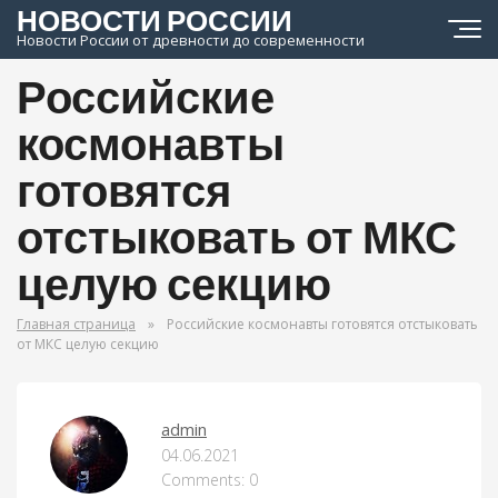
НОВОСТИ РОССИИ
Новости России от древности до современности
Российские
космонавты
готовятся
отстыковать от МКС
целую секцию
Главная страница
»
Российские космонавты готовятся отстыковать
от МКС целую секцию
admin
ОРУЖИЕ МИРА
04.06.2021
Comments: 0