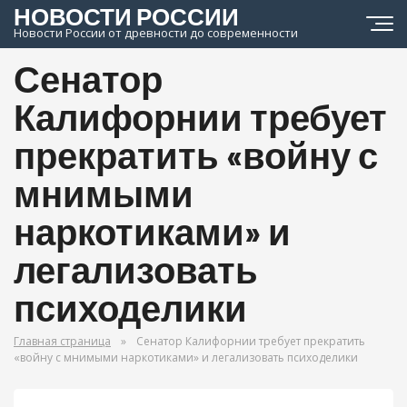
НОВОСТИ РОССИИ
Новости России от древности до современности
Сенатор
Калифорнии требует
прекратить «войну с
мнимыми
наркотиками» и
легализовать
психоделики
Главная страница
»
Сенатор Калифорнии требует прекратить
«войну с мнимыми наркотиками» и легализовать психоделики