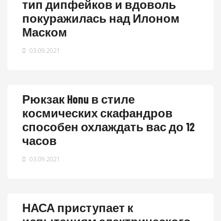
тип дипфейков и вдоволь
покуражилась над Илоном
Маском
03.09.2021
Рюкзак Honu в стиле
космических скафандров
способен охлаждать вас до 12
часов
03.09.2021
НАСА приступает к