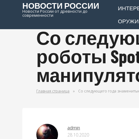
НОВОСТИ РОССИИ
ИНТЕР
Новости России от древности до
современности
ОРУЖИ
Со следую
роботы Spot
манипулят
Главная страница
»
Со следующего года знаменитые
ОРУЖИЕ МИРА
admin
28.10.2020