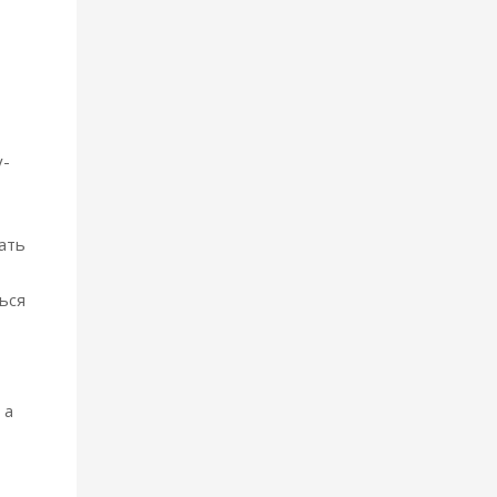
у-
ать
ься
 а