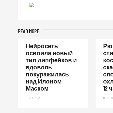
READ MORE
Нейросеть
Рюк
освоила новый
ст
тип дипфейков и
ко
вдоволь
ск
покуражилась
сп
над Илоном
ох
Маском
12 
03.09.2021
03.0