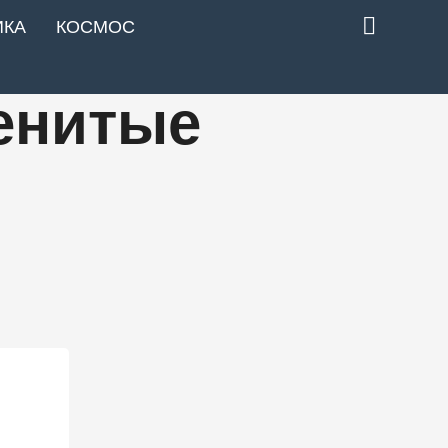
ИКА
КОСМОС
енитые