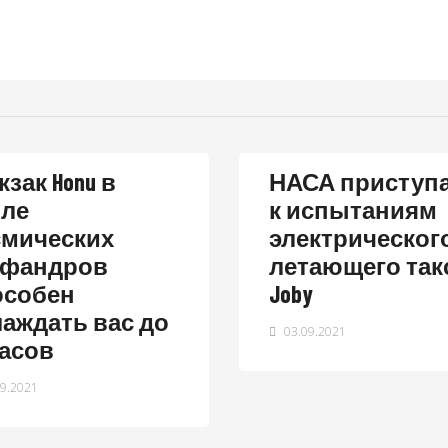
зак Honu в
НАСА приступ
иле
к испытаниям
смических
электрическог
афандров
летающего так
особен
Joby
лаждать вас до
03.09.2021
часов
9.2021