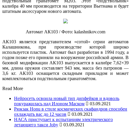
подствольный гранатомёт M203. Этот «подствольник»
калибра 40 мм производится на территории Вьетнама и будет
штатным аксессуаром нового автомата.
Автомат АК103 / Фото: kalashnikov.com
АК103 является представителем «сотой» серии автоматов
Калашникова, при производстве которой широко
используется пластик. Автомат был разработан в 1994 году, а
годом позже его приняли на вооружение российской армии. В
базовой модификации АК103 выпускается в калибре 7,62×39
мм, длина оружия составляет 943 мм, масса без патронов —
3,6 кг. АК103 оснащается складным прикладом и может
комплектоваться подствольным гранатомётом.
Read More
Нейросеть освоила новый тип дипфейков и вдоволь
покуражилась над Илоном Маском
03.09.2021
Рюкзак Honu в стиле космических скафандров способен
охлаждать вас до 12 часов
03.09.2021
НАСА приступает к испытаниям электрического
летающего такси Joby
03.09.2021