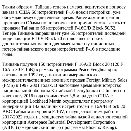
Таким образом, Тайвань теперь намерен вернуться к вопросу
заказа в США 66 истребителей F-16 новой постройки, уже
обсуждавшемуся длительное время. Ранее администрация
президента Обамы по политическим причинам отказалась от
продажи Тайваню 66 истребителей F-16C/D Block 50/52.
Теперь Тайвань запрашивает уже 66 истребителей последней
модификации F-16V Block 70 и плюс шесть таких
дополнительных машин для замены эксплуатационных
потерь тайваньского парка истребителей F-16 в последние
годы.
Тайвань получил 150 истребителей F-16A/B Block 20 (120 F-
16A и 30 F-16B) в рамках программы Peace Fenghuang по
соглашению 1992 года по линии американских
межправительственных военных продаж Foreign Military Sales
(FMS) в 1997-2001 годах. В настоящее время министерство
национальной обороны Китайской Республики (Тайваня) по
контракту 2016 года стоимостью 3,8 млрд долл США с
корпорацией Lockheed Martin осуществляет программу
модернизации 142 наличных истребителей F-16A/B Block 20
ВВС Тайваня до уровня F-16V, с осуществлением работ в
2017-2022 годах на мощностях тайваньской авиастроительной
корпорации Aerospace Industrial Development Corporation
(AIDC) (американский шифр программы Phoenix Rising).