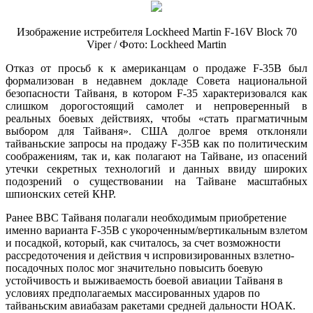
Изображение истребителя Lockheed Martin F-16V Block 70
Viper / Фото: Lockheed Martin
Отказ от просьб к к американцам о продаже F-35B был
формализован в недавнем докладе Совета национальной
безопасности Тайваня, в котором F-35 характеризовался как
слишком дорогостоящий самолет и непроверенный в
реальных боевых действиях, чтобы «стать прагматичным
выбором для Тайваня». США долгое время отклоняли
тайваньские запросы на продажу F-35B как по политическим
соображениям, так и, как полагают на Тайване, из опасений
утечки секретных технологий и данных ввиду широких
подозрений о существовании на Тайване масштабных
шпионских сетей КНР.
Ранее ВВС Тайваня полагали необходимым приобретение
именно варианта F-35B с укороченным/вертикальным взлетом
и посадкой, который, как считалось, за счет возможности
рассредоточения и действия ч испровизированных взлетно-
посадочных полос мог значительно повысить боевую
устойчивость и выживаемость боевой авиации Тайваня в
условиях предполагаемых массированных ударов по
тайваньским авиабазам ракетами средней дальности НОАК.