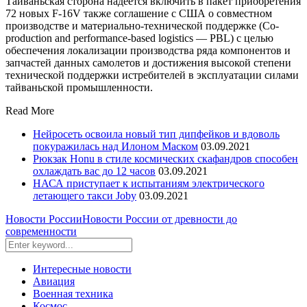
Тайваньская сторона надеется включить в пакет приобретения
72 новых F-16V также соглашение с США о совместном
производстве и материально-технической поддержке (Сo-
production and performance-based logistics — PBL) c целью
обеспечения локализации производства ряда компонентов и
запчастей данных самолетов и достижения высокой степени
технической поддержки истребителей в эксплуатации силами
тайваньской промышленности.
Read More
Нейросеть освоила новый тип дипфейков и вдоволь
покуражилась над Илоном Маском
03.09.2021
Рюкзак Honu в стиле космических скафандров способен
охлаждать вас до 12 часов
03.09.2021
НАСА приступает к испытаниям электрического
летающего такси Joby
03.09.2021
Новости России
Новости России от древности до
современности
Интересные новости
Авиация
Военная техника
Космос