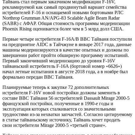
Тайвань стал первым заказчиком модификации F-16V,
рекламируемой как самый продвинутый вариант семейства
истребителей F-16 и оснащаемой новыми бортовыми РЛС
Northrop Grumman AN/APG-83 Scalable Agile Beam Radar
(SABR) с АФАР. Общая стоимость программы модернизации
Phoenix Rising оценивается более чем в 5 млрд долл США.
Первые четыре истребителя F-16A/B ВВС Тайваня поступили
на предприятие AIDC в Тайчжуне в январе 2017 года, данные
машины модернизируются в качестве опытных и должны по
завершении работ пройти обширную программу испытаний.
Первый закончивший модернизацию до уровня F-16V
тайваньский истребитель F-16A (бортовой номер «6626»)
начал летные испытания в августе 2018 года, а в ноябре был
формально передан ВВС Тайваня.
Планируемые теперь к закупке 72 дополнительных
истребителя F-16V новой постройки должны заменить в
составе ВВС Тайваня 56 истребителей Dassault Mirage 2000-5
французской постройки, полученные в 1990-е годы и
эксплуатация которых сталкивается со значительными
трудностями из-за нехватки запчастей. Согласно цитируемому
в статье тайваньскому источнику, Тайвань хочет продать
свои истребители Mirage 2000-5 «третьей стране».