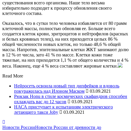
существования всего организма. Наше тело весьма
избирательно подходит к процессу обновления своего
клеточного состава.
Оказалось, что в сутки тело человека избавляется от 80 грамм
клеточной массы, полностью обновляя ее. Больше всего
создается клеток крови, эритроцитов и нейтрофилов (красных
и белых кровяных телец), на них приходится целых 86 %
общей численности новых клеток, но только 48,6 % общей
массы. Напротив, эпителиальные клетки ЖКТ занимают долю
в 12 % от числа, зато 41 % по массе. Клетки кожи тоже
тяжелые, на них приходится 1,1 % от общего количества и 4 %
веса. Наконец, еще 4 % веса составляют жировые клетки.
Read More
Нейросеть освоила новый тип дипфейков и вдоволь
покуражилась над Илоном Маском
03.09.2021
Рюкзак Honu в стиле космических скафандров способен
охлаждать вас до 12 часов
03.09.2021
НАСА приступает к испытаниям электрического
летающего такси Joby
03.09.2021
Новости России
Новости России от древности до