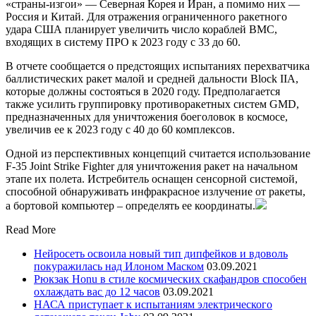
«страны-изгои» — Северная Корея и Иран, а помимо них —
Россия и Китай. Для отражения ограниченного ракетного
удара США планирует увеличить число кораблей ВМС,
входящих в систему ПРО к 2023 году с 33 до 60.
В отчете сообщается о предстоящих испытаниях перехватчика
баллистических ракет малой и средней дальности Block IIA,
которые должны состояться в 2020 году. Предполагается
также усилить группировку противоракетных систем GMD,
предназначенных для уничтожения боеголовок в космосе,
увеличив ее к 2023 году с 40 до 60 комплексов.
Одной из перспективных концепций считается использование
F-35 Joint Strike Fighter для уничтожения ракет на начальном
этапе их полета. Истребитель оснащен сенсорной системой,
способной обнаруживать инфракрасное излучение от ракеты,
а бортовой компьютер – определять ее координаты.
Read More
Нейросеть освоила новый тип дипфейков и вдоволь
покуражилась над Илоном Маском
03.09.2021
Рюкзак Honu в стиле космических скафандров способен
охлаждать вас до 12 часов
03.09.2021
НАСА приступает к испытаниям электрического