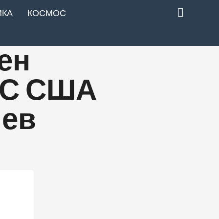
ИКА
КОСМОС
ен
ВС США
иев