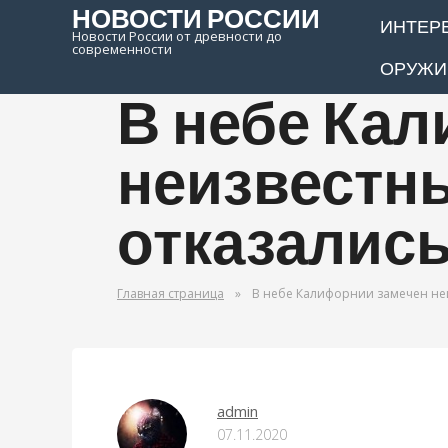
НОВОСТИ РОССИИ
ИНТЕР
Новости России от древности до
современности
ОРУЖИ
В небе Ка
неизвестн
отказались
Главная страница
»
В небе Калифорнии замечен неи
ОРУЖИЕ МИРА
admin
07.11.2020