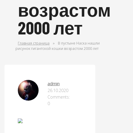
возрастом
2000 лет
Главная страница
»
В пустыне Наска нашли
рисунок гигантской кошки возрастом 2000 лет
ОРУЖИЕ МИРА
admin
26.10.2020
Comments:
0