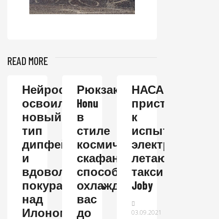
READ MORE
Нейросеть
Рюкзак
НАСА
освоила
Honu
приступает
новый
в
к
тип
стиле
испытаниям
дипфейков
космических
электрическог
и
скафандров
летающего
вдоволь
способен
такси
покуражилась
охлаждать
Joby
над
вас
Илоном
до
03.09.2021