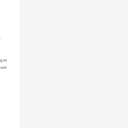
:
для
ния
х