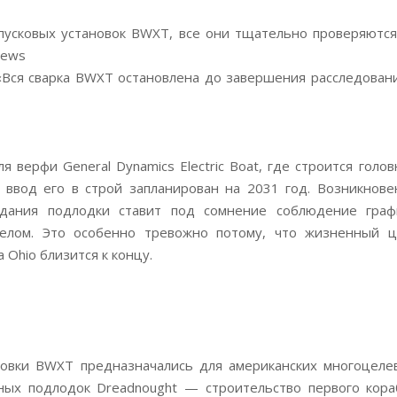
пусковых установок BWXT, все они тщательно проверяются
News
«Вся сварка BWXT остановлена до завершения расследовани
 верфи General Dynamics Electric Boat, где строится голов
 ввод его в строй запланирован на 2031 год. Возникнове
дания подлодки ставит под сомнение соблюдение граф
целом. Это особенно тревожно потому, что жизненный ц
Ohio близится к концу.
новки BWXT предназначались для американских многоцеле
вных подлодок Dreadnought — строительство первого кора