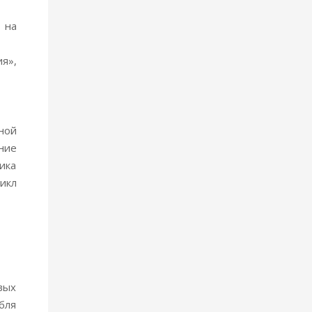
 на
я»,
ной
ние
ика
икл
вых
бля