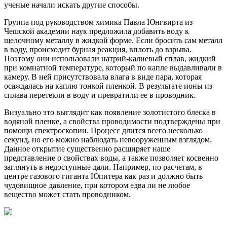
ученые начали искать другие способы.
Группа под руководством химика Павла Юнгвирта из
Чешской академии наук предложила добавить воду к
щелочному металлу в жидкой форме. Если бросить сам металл
в воду, происходит бурная реакция, вплоть до взрыва.
Поэтому они использовали натрий-калиевый сплав, жидкий
при комнатной температуре, который по капле выдавливали в
камеру. В ней присутствовала влага в виде пара, которая
осаждалась на каплю тонкой пленкой. В результате ионы из
сплава перетекли в воду и превратили ее в проводник.
Визуально это выглядит как появление золотистого блеска в
водяной пленке, а свойства проводимости подтверждены при
помощи спектроскопии. Процесс длится всего несколько
секунд, но его можно наблюдать невооруженным взглядом.
Данное открытие существенно расширяет наше
представление о свойствах воды, а также позволяет косвенно
заглянуть в недоступные дали. Например, по расчетам, в
центре газового гиганта Юпитера как раз и должно быть
чудовищное давление, при котором едва ли не любое
вещество может стать проводником.