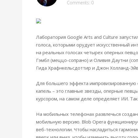
Comments: 0
Лаборатория Google Arts and Culture запуст
голоса, которыми орудует искусственный и
на реальных голосах четырех оперных певцо
Гэмбл (меццо-сопрано) и Оливия Даутни (соп
Гида Храфнкельсдоттир и Джон Холланд-Эй
Для большего эффекта импровизированную 
капель – это главные звезды, оперные певцы
курсором, на самом деле определяет ИИ. Так 
На мобильных телефонах развлечься создан
мобильную версию. Blob Opera функциониру
веб-технологии. Чтобы насладиться гармони
вверх или вниз, чтобы изменить высоту голо