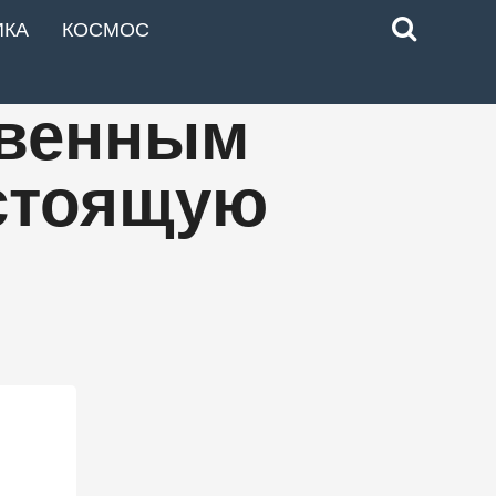
ИКА
КОСМОС
твенным
астоящую