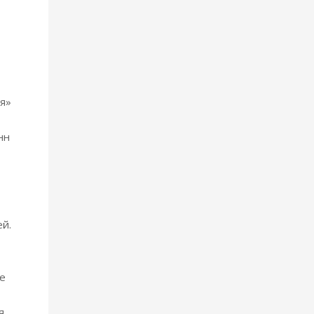
я»
нн
ей.
е
я